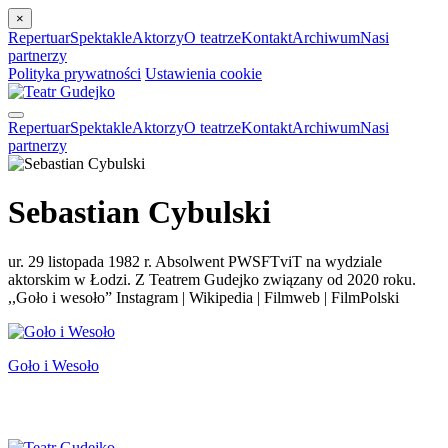
×
Repertuar
Spektakle
Aktorzy
O teatrze
Kontakt
Archiwum
Nasi
partnerzy
Polityka prywatności
Ustawienia cookie
Repertuar
Spektakle
Aktorzy
O teatrze
Kontakt
Archiwum
Nasi
partnerzy
Sebastian Cybulski
ur. 29 listopada 1982 r. Absolwent PWSFTviT na wydziale
aktorskim w Łodzi. Z Teatrem Gudejko związany od 2020 roku.
,,Goło i wesoło” Instagram | Wikipedia | Filmweb | FilmPolski
Goło i Wesoło