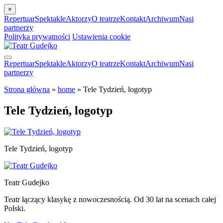
×
Repertuar
Spektakle
Aktorzy
O teatrze
Kontakt
Archiwum
Nasi
partnerzy
Polityka prywatności
Ustawienia cookie
Repertuar
Spektakle
Aktorzy
O teatrze
Kontakt
Archiwum
Nasi
partnerzy
Strona główna
»
home
»
Tele Tydzień, logotyp
Tele Tydzień, logotyp
Tele Tydzień, logotyp
Teatr Gudejko
Teatr łączący klasykę z nowoczesnością. Od 30 lat na scenach całej
Polski.